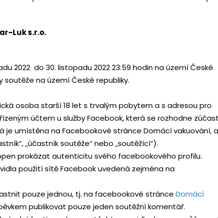
ar-Luk s.r.o.
opadu 2022 do 30. listopadu 2022 23:59 hodin na území České
ky soutěže na území České republiky.
ická osoba starší 18 let s trvalým pobytem a s adresou pro
zřízeným účtem u služby Facebook, která se rozhodne zúčast
erá je umístěna na Facebookové stránce Domácí vakuování, 
stník“, „účastník soutěže“ nebo „soutěžící“).
hopen prokázat autenticitu svého facebookového profilu.
avidla použití sítě Facebook uvedená zejména na
astnit pouze jednou, tj. na facebookové stránce
Domácí
ěvkem publikovat pouze jeden soutěžní komentář.