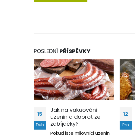
POSLEDNÍ
PŘÍSPĚVKY
Jak na vakuování
15
12
uzenin a dobrot ze
zabíjačky?
Dub
Pro
Pokud jste milovníci uzenin