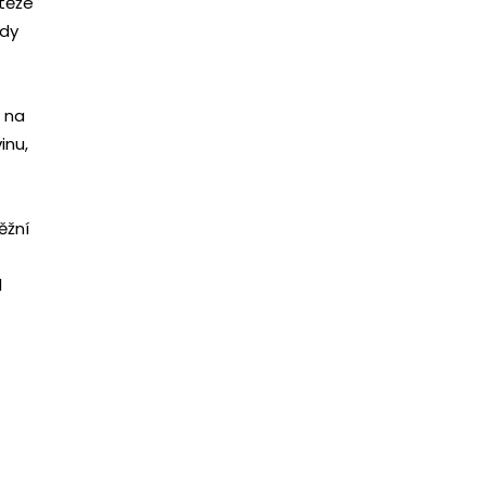
utěže
ady
t na
inu,
ěžní
l