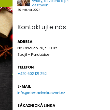
výlety, dovolené a při
cestování
20 května, 2024
Kontaktujte nás
ADRESA
Na Okrajích 78, 530 02
Spojil – Pardubice
TELEFON
+420 602 121 252
E-MAIL
info@domacivakuovani.cz
ZÁKAZNICKÁ LINKA