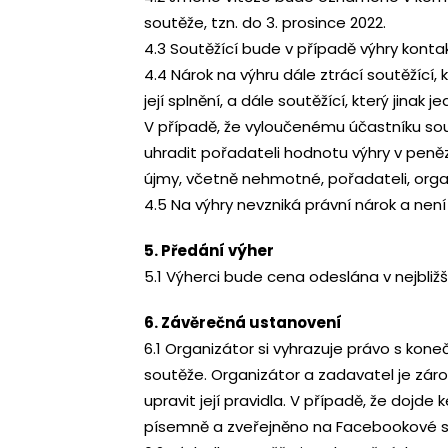
soutěže, tzn. do 3. prosince 2022.
4.3 Soutěžící bude v případě výhry kont
4.4 Nárok na výhru dále ztrácí soutěžící
její splnění, a dále soutěžící, který jinak
V případě, že vyloučenému účastníku soutě
uhradit pořadateli hodnotu výhry v pen
újmy, včetně nehmotné, pořadateli, org
4.5 Na výhry nevzniká právní nárok a nen
5. Předání výher
5.1 Výherci bude cena odeslána v nejbliž
6. Závěrečná ustanovení
6.1 Organizátor si vyhrazuje právo s kon
soutěže. Organizátor a zadavatel je zárove
upravit její pravidla. V případě, že doj
písemně a zveřejněno na Facebookové 