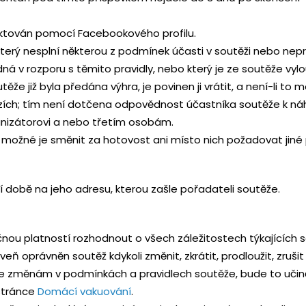
aktován pomocí Facebookového profilu.
, který nesplní některou z podmínek účasti v soutěži nebo nep
 jedná v rozporu s těmito pravidly, nebo který je ze soutěže vyl
že již byla předána výhra, je povinen ji vrátit, a není-li to 
ězích; tím není dotčena odpovědnost účastníka soutěže k ná
anizátorovi a nebo třetím osobám.
í možné je směnit za hotovost ani místo nich požadovat jiné 
ší době na jeho adresu, kterou zašle pořadateli soutěže.
ečnou platností rozhodnout o všech záležitostech týkajících 
ň oprávněn soutěž kdykoli změnit, zkrátit, prodloužit, zrušit 
de ke změnám v podmínkách a pravidlech soutěže, bude to uči
stránce
Domácí vakuování
.