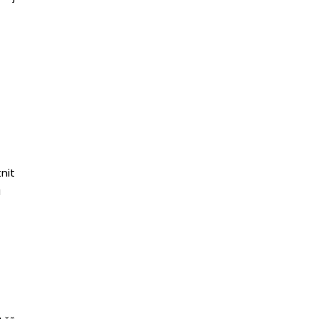
nit
a