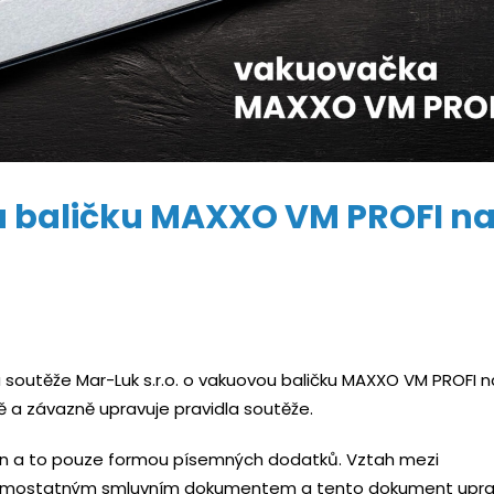
u baličku MAXXO VM PROFI n
 soutěže Mar-Luk s.r.o. o vakuovou baličku MAXXO
VM
PROFI n
ně a závazně upravuje pravidla soutěže.
n a to pouze formou písemných dodatků. Vztah mezi
samostatným smluvním dokumentem a tento dokument upra