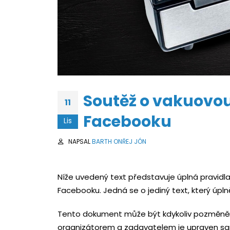
Soutěž o vakuovo
11
Facebooku
Lis
NAPSAL
BARTH ONŘEJ JÓN
Níže uvedený text představuje úplná pravidla
Facebooku. Jedná se o jediný text, který úpl
Tento dokument může být kdykoliv pozměně
organizátorem a zadavatelem je upraven 