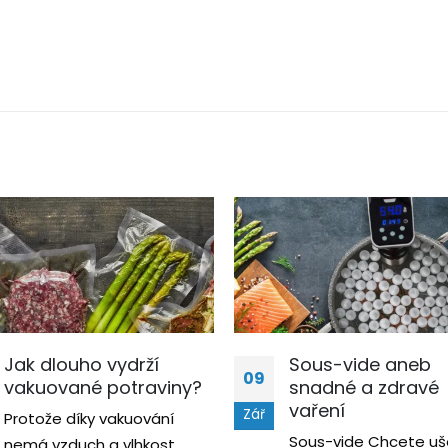
Jak dlouho vydrží
Sous-vide aneb
09
vakuované potraviny?
snadné a zdravé
vaření
Zář
Protože díky vakuování
Sous-vide Chcete uše
nemá vzduch a vlhkost