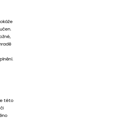
rokáže
oučen.
možné,
hradě
plnění.
se této
či
něno