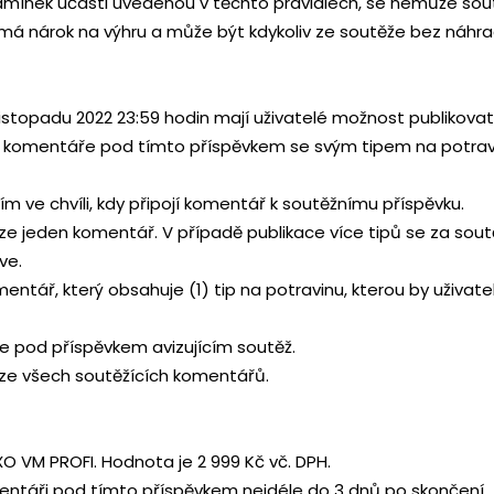
podmínek účasti uvedenou v těchto pravidlech, se nemůže so
emá nárok na výhru a může být kdykoliv ze soutěže bez náhr
. listopadu 2022 23:59 hodin mají uživatelé možnost publikova
komentáře pod tímto příspěvkem se svým tipem na potrav
m ve chvíli, kdy připojí komentář k soutěžnímu příspěvku.
e jeden komentář. V případě publikace více tipů se za sout
ve.
tář, který obsahuje (1) tip na potravinu, kterou by uživate
e pod příspěvkem avizujícím soutěž.
 ze všech soutěžících komentářů.
O VM PROFI. Hodnota je 2 999 Kč vč. DPH.
ntáři pod tímto příspěvkem nejdéle do 3 dnů po skončení