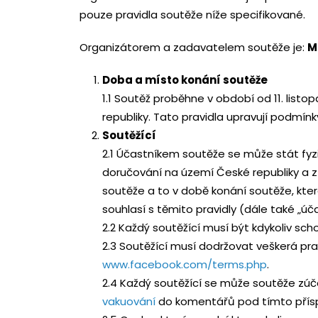
pouze pravidla soutěže níže specifikované.
Organizátorem a zadavatelem soutěže je:
M
Doba a místo konání soutěže
1.1 Soutěž proběhne v období od 11. list
republiky. Tato pravidla upravují podmín
Soutěžící
2.1 Účastníkem soutěže se může stát fyz
doručování na území České republiky a 
soutěže a to v době konání soutěže, kt
souhlasí s těmito pravidly (dále také „úča
2.2 Každý soutěžící musí být kdykoliv sc
2.3 Soutěžící musí dodržovat veškerá pr
www.facebook.com/terms.php
.
2.4 Každý soutěžící se může soutěže zúč
vakuování
do komentářů pod tímto přísp