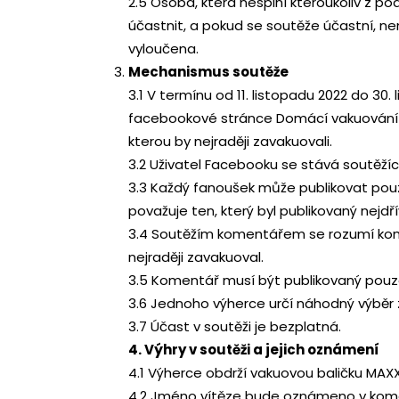
2.5 Osoba, která nesplní kteroukoliv z 
účastnit, a pokud se soutěže účastní, n
vyloučena.
Mechanismus soutěže
3.1 V termínu od 11. listopadu 2022 do 30
facebookové stránce Domácí vakuování 
kterou by nejraději zavakuovali.
3.2 Uživatel Facebooku se stává soutěžící
3.3 Každý fanoušek může publikovat pouz
považuje ten, který byl publikovaný nejdří
3.4 Soutěžím komentářem se rozumí komen
nejraději zavakuoval.
3.5 Komentář musí být publikovaný pouz
3.6 Jednoho výherce určí náhodný výběr
3.7 Účast v soutěži je bezplatná.
4. Výhry v soutěži a jejich oznámení
4.1 Výherce obdrží vakuovou baličku MAXX
4.2 Jméno vítěze bude oznámeno v kome