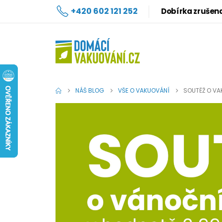
+420 602 121 252
Dobírka zrušen
NÁŠ BLOG
VŠE O VAKUOVÁNÍ
SOUTĚŽ O VA