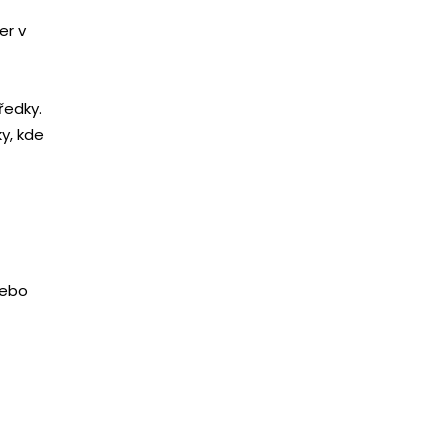
er v
ředky.
y, kde
nebo