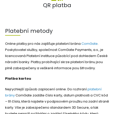
QR platba
Platební metody
Online platby pro nás zajišťuje platební brána
ComGate
.
Poskytovatel služby, společnost ComGate Payments, a.s., je
licencovaná Platební instituce působící pod dohledem České
národní banky. Platby probíhající skrze platební bránu jsou
plně zabezpečeny a veškeré informace jsou šifrovány.
Platba kartou
Nejrychlejší způsob zaplacení online. Do rozhraní
platební
brány
ComGate zadáte číslo karty, datum platnosti a CVC kód
– tři čísla, která najdete v podpisovém proužku na zadní straně
karty. Vše je zabezpečeno standardem 3D Secure, a tak
budete nejspíš požádáni o zadání číselného kódu, který