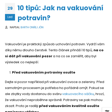
10 tipů: Jak na vakuování
29
potravin?
Led
NAPSAL
BARTH ONŘEJ JÓN
Vakuování je praktický způsob uchování potravin. Vydrží vám
díky němu dlouho čerstvé. Tento článek přináší 10 tipů,
na co
si dát při vakuování pozor
a na co se zaměřit, aby byl
výsledek co nejlepší.
Před vakuováním potraviny osušte
Dejte si pozor například při vakuování ovoce a zeleniny. Před
samotným procesem je potřeba ho pořádně omýt. Pokud se
ale zbytky vody dostanou do sváru
vakuovacího sáčku
, hrozí,
že vakuování neproběhne správně. Potraviny se pak mohou
zkazit. Proto je raději
před vakuováním kvalitně osušte
papírovou utěrkou
.