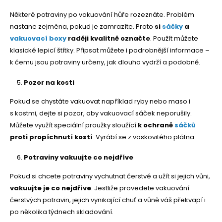
Některé potraviny po vakuování hůře rozeznáte. Problém
nastane zejména, pokud je zamrazíte. Proto
si
sáčky
a
vakuovací boxy
raději kvalitně označte
. Použít můžete
klasické lepicí štítky. Připsat můžete i podrobnější informace –
k čemu jsou potraviny určeny, jak dlouho vydrží a podobně.
Pozor na kosti
Pokud se chystáte vakuovat například ryby nebo maso i
s kostmi, dejte si pozor, aby vakuovací sáček neporušily.
Můžete využít speciální proužky sloužící
k ochraně
sáčků
proti propíchnutí kostí
. Vyrábí se z voskovitého plátna.
Potraviny vakuujte co nejdříve
Pokud si chcete potraviny vychutnat čerstvé a užít si jejich vůni,
vakuujte je co nejdříve
. Jestliže provedete vakuování
čerstvých potravin, jejich vynikající chuť a vůně váš překvapí i
po několika týdnech skladování.