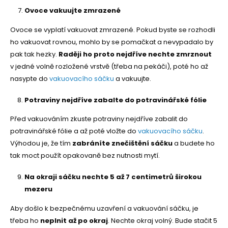
Ovoce vakuujte zmrazené
Ovoce se vyplatí vakuovat zmrazené. Pokud byste se rozhodli
ho vakuovat rovnou, mohlo by se pomačkat a nevypadalo by
pak tak hezky.
Raději ho proto nejdříve nechte zmrznout
v jedné volně rozložené vrstvě (třeba na pekáči), poté ho až
nasypte do
vakuovacího sáčku
a vakuujte.
Potraviny nejdříve zabalte do potravinářské fólie
Před vakuováním zkuste potraviny nejdříve zabalit do
potravinářské fólie a až poté vložte do
vakuovacího sáčku
.
Výhodou je, že tím
zabráníte znečištění sáčku
a budete ho
tak moct použít opakovaně bez nutnosti mytí.
Na okraji sáčku nechte 5 až 7 centimetrů širokou
mezeru
Aby došlo k bezpečnému uzavření a vakuování sáčku, je
třeba ho
neplnit až po okraj
. Nechte okraj volný. Bude stačit 5