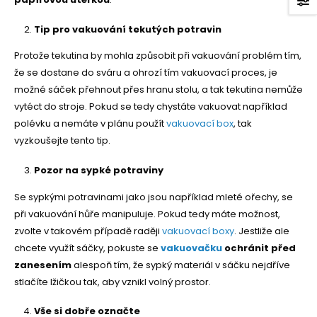
Tip pro vakuování tekutých potravin
Protože tekutina by mohla způsobit při vakuování problém tím,
že se dostane do sváru a ohrozí tím vakuovací proces, je
možné sáček přehnout přes hranu stolu, a tak tekutina nemůže
vytéct do stroje. Pokud se tedy chystáte vakuovat například
polévku a nemáte v plánu použít
vakuovací box
, tak
vyzkoušejte tento tip.
Pozor na sypké potraviny
Se sypkými potravinami jako jsou například mleté ořechy, se
při vakuování hůře manipuluje. Pokud tedy máte možnost,
zvolte v takovém případě raději
vakuovací boxy
. Jestliže ale
chcete využít sáčky, pokuste se
vakuovačku
ochránit před
zanesením
alespoň tím, že sypký materiál v sáčku nejdříve
stlačíte lžičkou tak, aby vznikl volný prostor.
Vše si dobře označte