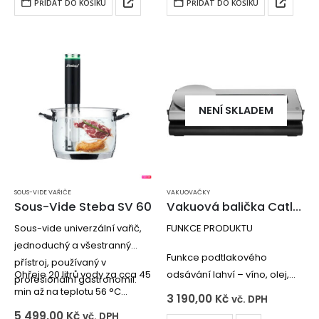
PŘIDAT DO KOŠÍKU
PŘIDAT DO KOŠÍKU
NENÍ SKLADEM
SOUS-VIDE VAŘIČE
VAKUOVAČKY
Sous-Vide Steba SV 60
Vakuová balička Catler VS 8010
Sous-vide univerzální vařič,
FUNKCE PRODUKTU
jednoduchý a všestranný
Funkce podtlakového
přístroj, používaný v
Ohřeje 20 litrů vody za cca 45
odsávání lahví – víno, olej,
profesionální gastronomii.
min až na teplotu 56 °C
ocet…
3 190,00
Kč
vč. DPH
Přesná elektronická regulace
Můžete vakuovat nebo jen
5 499,00
Kč
vč. DPH