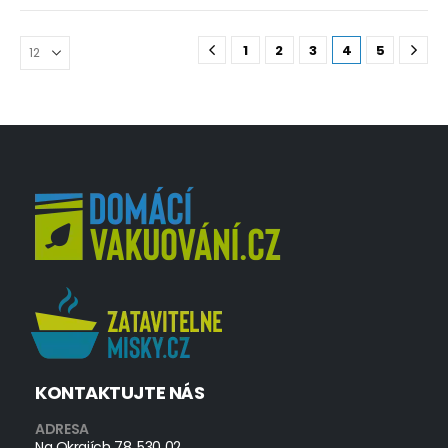
1
2
3
4
5
KONTAKTUJTE NÁS
ADRESA
Na Okrajích 78, 530 02