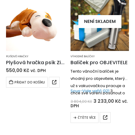
NENÍ SKLADEM
PLYŠOVÉ HRAČKY
VÝHODNÉ BALÍČKY
Plyšová hračka psík Zikmund
Balíček pro OBJEVITELE
550,00
Kč
vč. DPH
Tento vánoční balíček je
vhodný pro objevitele, který
PŘIDAT DO KOŠÍKU
už s vakuovačkou pracuje a
Sous-Vide vařič G21
3…
chce své vaření posunout o
level výš s pomalým vařením
3 233,00
Kč
vč.
3 804,00
Kč
DPH
sous-vide.
ČTĚTE VÍCE