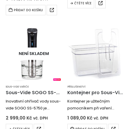
teploty od 25…
hygienicky zabalit
ČTĚTE VÍCE
Odnímatelná kuchyňská
PŘIDAT DO KOŠÍKU
váha s možností uložení do
těla přístroje
Možnost používat váhu i při…
NENÍ SKLADEM
SOUS-VIDE VAŘIČE
PŘÍSLUŠENSTVÍ
Sous-Vide SOGO SS-5750
Kontejner pro Sous-Vide 12 l + víko
Inovativní ohřívač vody sous-
Kontejner je užitečným
vide SOGO SS-5750 je
pomocníkem při vaření
produkt, díky němuž si vaše
metodou Sous-Vide. Nádoba
2 999,00
Kč
1 089,00
Kč
vč. DPH
vč. DPH
potraviny při vaření zachovají
o objemu 12 litrů je navržena
více živin a vitamínů. Metoda
tak, že se do ní vejde jídlo pro