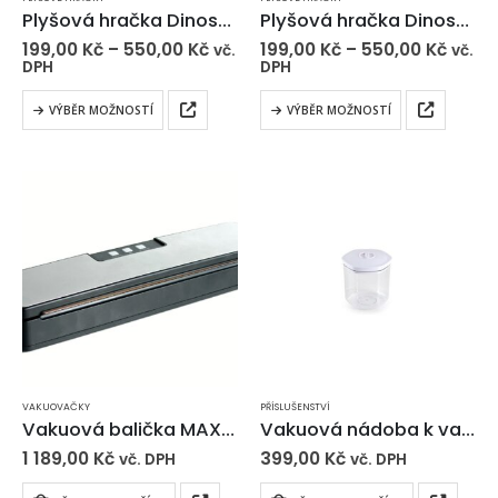
Plyšová hračka Dinosaurus Bonifác – zelený
Plyšová hračka Dinosaurus Servác – modrý
199,00
Kč
–
550,00
Kč
199,00
Kč
–
550,00
Kč
vč.
vč.
DPH
DPH
VÝBĚR MOŽNOSTÍ
VÝBĚR MOŽNOSTÍ
VAKUOVAČKY
PŘÍSLUŠENSTVÍ
Vakuová balička MAXXO VM COMPACT
Vakuová nádoba k vakuovačce – DOMO
1 189,00
Kč
399,00
Kč
vč. DPH
vč. DPH