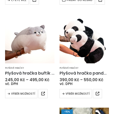
ČTĚTE VÍCE
PŘIDAT DO KOŠÍKU
sous-vide představuje
celou rodinu i větší přátelskou
novodobý zdravý způsob
sešlost. Používají je…
vaření, při kterém se…
PLYŠOVÉ HRAČKY
PLYŠOVÉ HRAČKY
Plyšová hračka buřtík EDA
Plyšová hračka panda Eržika
245,00
Kč
–
495,00
Kč
390,00
Kč
–
550,00
Kč
vč. DPH
vč. DPH
VÝBĚR MOŽNOSTÍ
VÝBĚR MOŽNOSTÍ
-15%