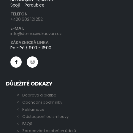
Spojil – Pardubice
TELEFON
+420 602 121 252
E-MAIL
info@domacivakuovani.cz
ZÁKAZNICKÁ LINKA
Po - Pá / 9:00 - 16:00
DŮLEŽITÉ ODKAZY
Doprava a platba
Obchodní podmínky
Reklamace
Odstoupení od smlouvy
FAQS
Zpracování osobních údajů