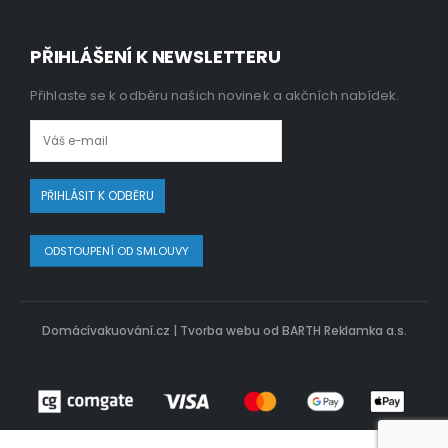
PŘIHLÁŠENÍ K NEWSLETTERU
Přihlaste se k odběru našich novinek a akčních nabídek.
ODSTOUPENÍ OD SMLOUVY
Domácívakuování.cz |
Tvorba webu od BARTH Reklamka a.s.