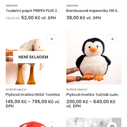
DROGERIE
DROGERIE
Toaletní papír PERFEX PLUS 2 vrstvý – 10 ks
Bambusové kapesníky 135 ks 3 vrstvé
52,00
Kč
38,00
Kč
vč. DPH
vč. DPH
78,00
Kč
NENÍ SKLADEM
PLYŠOVÉ HRAČKY
PLYŠOVÉ HRAČKY
Plyšová hračka HUSA Tonička
Plyšová hračka Tučnák Ludvíček
145,00
Kč
–
795,00
Kč
200,00
Kč
–
640,00
Kč
vč.
DPH
vč. DPH