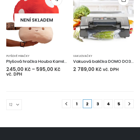
NENÍ SKLADEM
PLYŠOVÉ HRAČKY
VAKUOVAČKY
Plyšová hračka Houba Kamilka
Vakuová balička DOMO DO336L
245,00
Kč
–
595,00
Kč
2 789,00
Kč
vč. DPH
vč. DPH
1
2
3
4
5