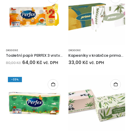
DROGERIE
DROGERIE
Toaletní papír PERFEX 3 vrstvý BROSKEV – 10 ks
Kapesníky v krabičce primasoft 200ks 2vrstvé
64,00
Kč
33,00
Kč
vč. DPH
vč. DPH
80,00
Kč
-33%