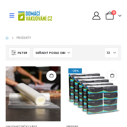
0
PRODUKTY
FILTER
-20%
VAKUOVACÍ SÁČKY + ROLE
DROGERIE