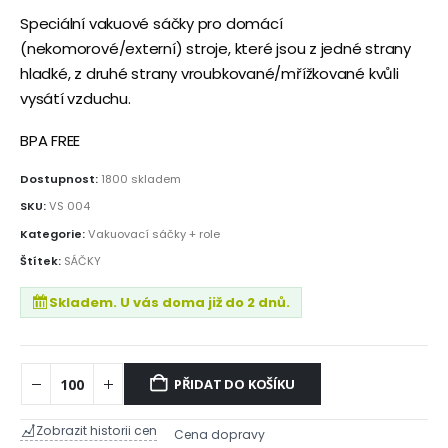
Speciální vakuové sáčky pro domácí
(nekomorové/externí) stroje, které jsou z jedné strany
hladké, z druhé strany vroubkované/mřížkované kvůli
vysátí vzduchu.
BPA FREE
Dostupnost:
1800 skladem
SKU:
VS 004
Kategorie:
Vakuovací sáčky + role
Štítek:
SÁČKY
Skladem. U vás doma již do 2 dnů.
PŘIDAT DO KOŠÍKU
Zobrazit historii cen
Cena dopravy