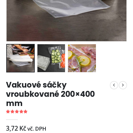
Vakuové sáčky
vroubkované 200×400
mm
5.00
out of 5
3,72
Kč
vč. DPH