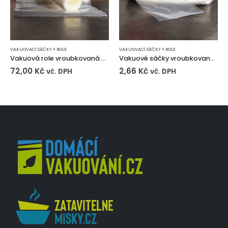
VAKUOVACÍ SÁČKY + ROLE
VAKUOVACÍ SÁČKY + ROLE
Vakuová role vroubkovaná 200 mm (6m)
Vakuové sáčky vroubkované 200×300 mm
72,00
Kč
2,66
Kč
vč. DPH
vč. DPH