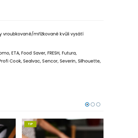
ny vroubkované/mřížkované kvůli vysátí
mo, ETA, Food Saver, FRESH, Futura,
Profi Cook, Sealvac, Sencor, Severin, Silhouette,
TIP