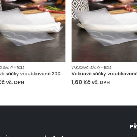
Í SÁČKY + ROLE
VAKUOVACÍ SÁČKY + ROLE
Vakuové sáčky vroubkované 200×300 mm
Kč
1,60
Kč
vč. DPH
vč. DPH
PŘ