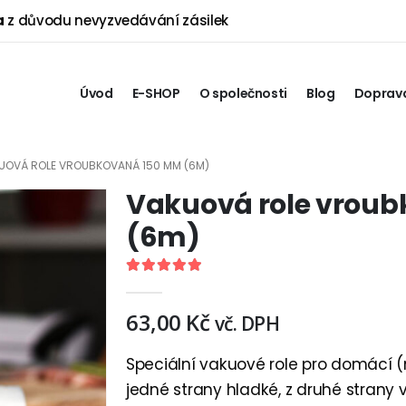
a
z důvodu nevyzvedávání zásilek
Úvod
E-SHOP
O společnosti
Blog
Doprava
UOVÁ ROLE VROUBKOVANÁ 150 MM (6M)
Vakuová role vrou
(6m)
5.00
out of 5
63,00
Kč
vč. DPH
Speciální vakuové role pro domácí (n
jedné strany hladké, z druhé strany