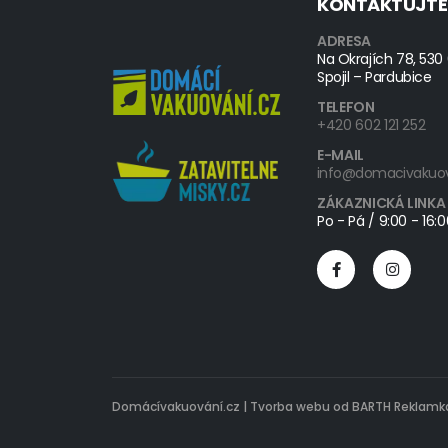
KONTAKTUJTE
ADRESA
Na Okrajích 78, 530
Spojil – Pardubice
TELEFON
+420 602 121 252
E-MAIL
info@domacivakuov
ZÁKAZNICKÁ LINKA
Po - Pá / 9:00 - 16:
Domácívakuování.cz |
Tvorba webu od BARTH Reklamka