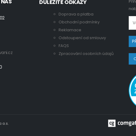
 NÁS
DŮLEŽITÉ ODKAZY
Při
nab
Doprava a platba
 02
Obchodní podmínky
Reklamace
Odstoupení od smlouvy
FAQS
ani.cz
Zpracování osobních údajů
O
00
 a.s.