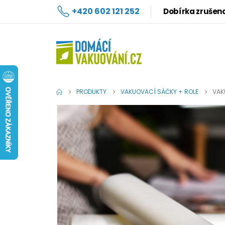
+420 602 121 252
Dobírka zrušen
PRODUKTY
VAKUOVACÍ SÁČKY + ROLE
VAK