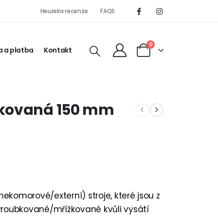
Heureka recenze
FAQS
0
 a platba
Kontakt
bkovaná 150 mm
ekomorové/externí) stroje, které jsou z
 vroubkované/mřížkované kvůli vysátí