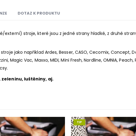
NZE
DOTAZ K PRODUKTU
externí) stroje, které jsou z jedné strany hladké, z druhé stra
stroje jako například Ardes, Besser, CASO, Cecomix, Concept, Do
ini, Magic Vac, Maxxo, MIDI, Mini Fresh, Nordline, OMNIA, Peach, 
acsy.
zeleninu, luštěniny, aj.
TIP