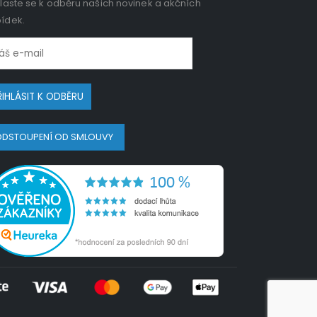
hlaste se k odběru našich novinek a akčních
ídek.
DSTOUPENÍ OD SMLOUVY