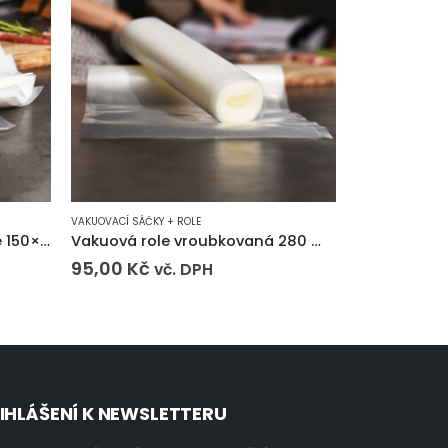
VAKUOVACÍ SÁČKY + ROLE
VAKUOVACÍ SÁČKY
Vakuové sáčky vroubkované 150×200 mm
Vakuová role vroubkovaná 280 mm (6m)
95,00
Kč
3,72
Kč
vč. DPH
vč
IHLÁŠENÍ K NEWSLETTERU