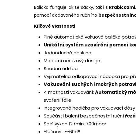
Balička funguje jak se sáčky, tak i s
krabičkami
pomocí dodávaného ručního
bezpečnostního
Klíčové vlastnosti
Plně automatická vakuová balička potrav
Unikátní systém uzavírání pomocí kom
Jednoduchá obsluha
Moderní nerezový design
Snadná údržba
Vyjímatelná odkapávací nádobka pro př
Vakuování suchých i mokrých potrav
4 možnosti vakuování:
Automatický m
svaření fólie
Integrovaná hadička pro vakuovací dózy
Součástí balení bezpečnostní ruční
řezák
Sací výkon 12l/min, 700mbar
Hlučnost 〜60dB