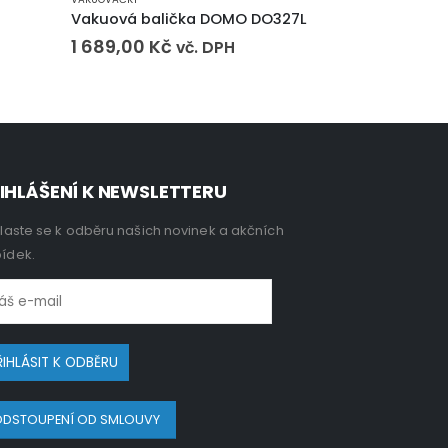
Vakuová balička DOMO DO327L
Vakuová bal
1 689,00
Kč
1 331,00
K
vč. DPH
IHLÁŠENÍ K NEWSLETTERU
hlaste se k odběru našich novinek a akčních
ídek.
DSTOUPENÍ OD SMLOUVY