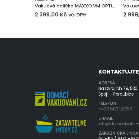
Vakuová balička MAXXO VM OPTIMA
Vakuo
2 399,00
Kč
2 999
vč. DPH
KONTAKTUJTE
ADRESA
Na Okrajích 78, 530
Spojil – Pardubice
TELEFON
+420 602 121 252
E-MAIL
info@domacivakuov
ZÁKAZNICKÁ LINKA
Po - Pá / 9:00 - 16: