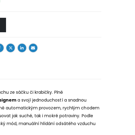
chu ze sáčku či krabičky. Plně
signem
a svojí jednoduchostí a snadnou
plně automatickým provozem, rychlým chodem
ovat jak suché, tak i mokré potraviny. Podle
tický mód, manuální hlídání odsátého vzduchu