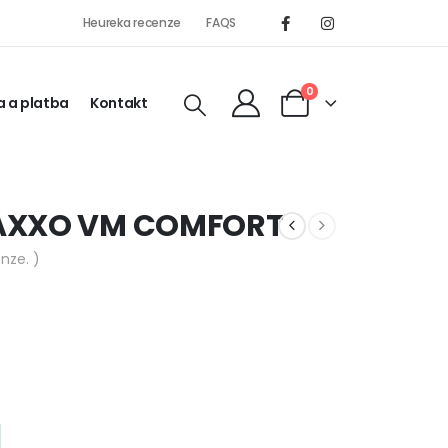
Heureka recenze
FAQS
0
 a platba
Kontakt
MAXXO VM COMFORT
nze. )