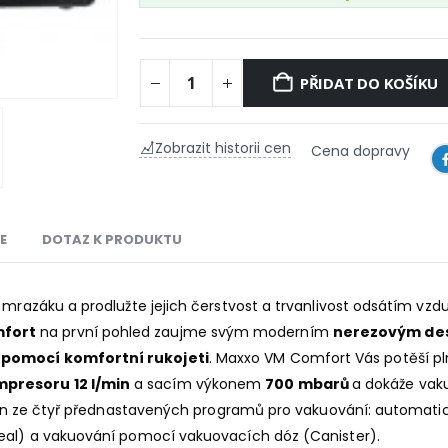
PŘIDAT DO KOŠÍKU
Zobrazit historii cen
Cena dopravy
E
DOTAZ K PRODUKTU
 mrazáku a prodlužte jejich čerstvost a trvanlivost odsátím vzdu
fort
na první pohled zaujme svým moderním
nerezovým de
 pomocí komfortní rukojeti
. Maxxo VM Comfort Vás potěší 
presoru 12 l/min
a sacím výkonem
700 mbarů
a dokáže vaku
 jeden ze čtyř přednastavených programů pro vakuování: automa
Seal) a vakuování pomocí vakuovacích dóz (Canister).