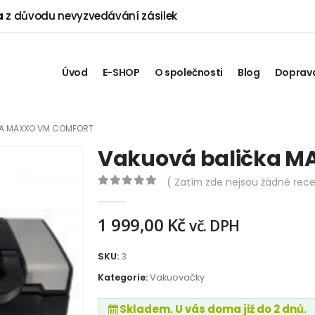
a
z důvodu nevyzvedávání zásilek
Úvod
E-SHOP
O společnosti
Blog
Doprava
KA MAXXO VM COMFORT
Vakuová balička 
( Zatím zde nejsou žádné rece
0
out of 5
1 999,00
Kč
vč. DPH
SKU:
3
Kategorie:
Vakuovačky
Skladem. U vás doma již do 2 dnů.