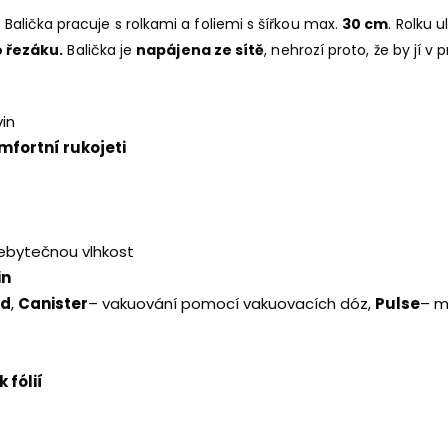
. Balička pracuje s rolkami a foliemi s šířkou max.
30 cm
. Rolku 
 řezáku.
Balička je
napájena ze sítě
, nehrozí proto, že by jí 
in
fortní rukojeti
ebytečnou vlhkost
in
ód
,
Canister
– vakuování pomocí vakuovacích dóz,
Pulse
– m
 fólií