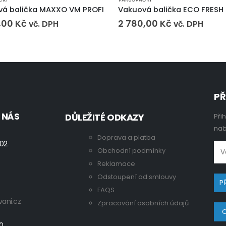
vá balička MAXXO VM PROFI
Vakuová balička ECO FRESH
,00
Kč
2 780,00
Kč
vč. DPH
vč. DPH
PŘ
 NÁS
DŮLEŽITÉ ODKAZY
Při
nab
Doprava a platba
 02
Obchodní podmínky
Reklamace
Odstoupení od smlouvy
FAQS
ani.cz
Zpracování osobních údajů
O
00