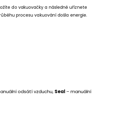
uložíte do vakuovačky a následně uříznete
v průběhu procesu vakuování došla energie.
anuální odsátí vzduchu,
Seal
– manuální