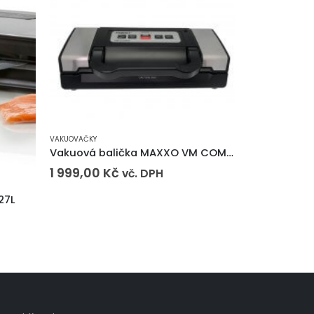
VAKUOVAČKY
Vakuová balička MAXXO VM COMFORT
1 999,00
Kč
vč. DPH
VAKUOVAČKY
27L
1 189,00
K