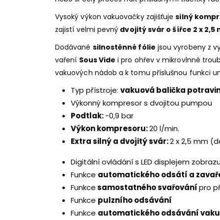
Vysoký výkon vakuovačky zajišťuje
silný komp
zajistí velmi pevný
dvojitý svár o šířce 2 x 2,
Dodávané
silnostěnné fólie
jsou vyrobeny z vy
vaření
Sous Vide
i pro ohřev v mikrovlnné trou
vakuových nádob a k tomu příslušnou funkci u
Typ přístroje:
vakuová balička potravi
Výkonný kompresor s dvojitou pumpou
Podtlak:
-0,9 bar
Výkon kompresoru:
20 l/min.
Extra silný a dvojitý svár:
2 x 2,5 mm (d
Digitální ovládání s LED displejem zobraz
Funkce
automatického odsátí a zavař
Funkce
samostatného svařování
pro p
Funkce
pulzního odsávání
Funkce
automatického odsávání vak