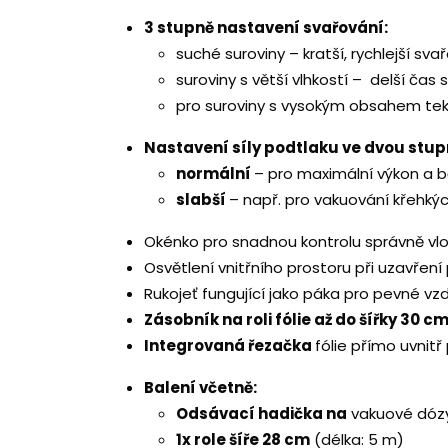
3 stupně nastavení svařování:
suché suroviny – kratší, rychlejší sva
suroviny s větší vlhkostí – delší ča
pro suroviny s vysokým obsahem tek
Nastavení síly podtlaku ve dvou stup
normální
– pro maximální výkon a 
slabší
– např. pro vakuování křehkýc
Okénko pro snadnou kontrolu správně v
Osvětlení vnitřního prostoru při uzavření 
Rukojeť fungující jako páka pro pevné vz
Zásobník na roli fólie až do šířky 30 c
Integrovaná řezačka
fólie přímo uvnitř 
Balení včetně:
Odsávací hadička na
vakuové dózy
1x role šíře 28 cm
(délka: 5 m)