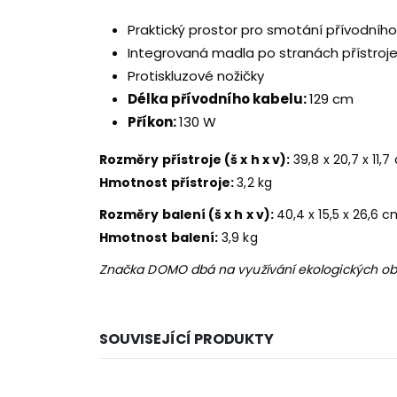
Praktický prostor pro smotání přívodního 
Integrovaná madla po stranách přístroj
Protiskluzové nožičky
Délka přívodního kabelu:
129 cm
Příkon:
130 W
Rozměry přístroje (š x h x v):
39,8 x 20,7 x 11,
Hmotnost přístroje:
3,2 kg
Rozměry balení (š x h x v):
40,4 x 15,5 x 26,6 
Hmotnost balení:
3,9 kg
Značka DOMO dbá na využívání ekologických oba
SOUVISEJÍCÍ PRODUKTY