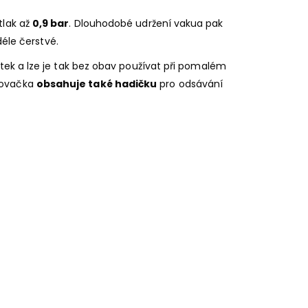
tlak až
0,9 bar
. Dlouhodobé udržení vakua pak
déle čerstvé.
tek a lze je tak bez obav používat při pomalém
uovačka
obsahuje také hadičku
pro odsávání