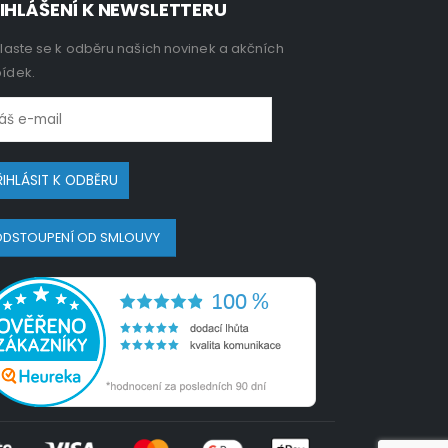
IHLÁŠENÍ K NEWSLETTERU
hlaste se k odběru našich novinek a akčních
ídek.
DSTOUPENÍ OD SMLOUVY