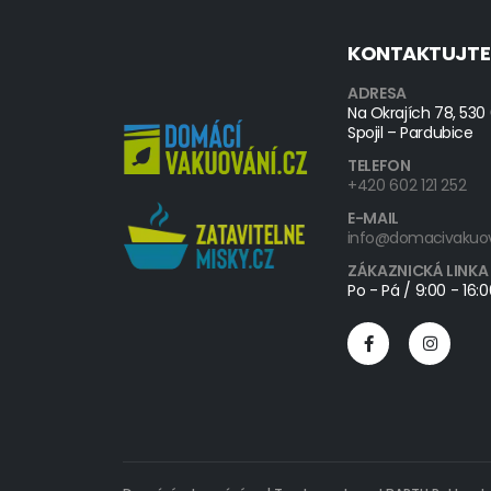
KONTAKTUJTE
ADRESA
Na Okrajích 78, 530
Spojil – Pardubice
TELEFON
+420 602 121 252
E-MAIL
info@domacivakuov
ZÁKAZNICKÁ LINKA
Po - Pá / 9:00 - 16: