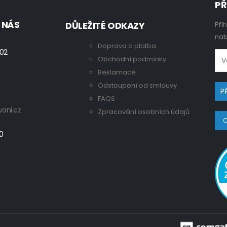
PŘ
 NÁS
DŮLEŽITÉ ODKAZY
Při
nab
Doprava a platba
 02
Obchodní podmínky
Reklamace
Odstoupení od smlouvy
FAQS
ani.cz
Zpracování osobních údajů
O
00