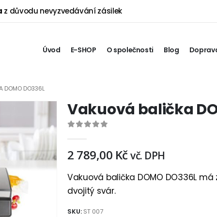
a
z důvodu nevyzvedávání zásilek
Úvod
E-SHOP
O společnosti
Blog
Doprava
A DOMO DO336L
Vakuová balička D
0
out of 5
2 789,00
Kč
vč. DPH
Vakuová balička DOMO DO336L má zv
dvojitý svár.
SKU:
ST 007