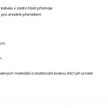
kabelu v zadní části přístroje
e pro snadné přenášení
7 cm
cm
lových materiálů a dodržování kodexu BSCI při výrobě.