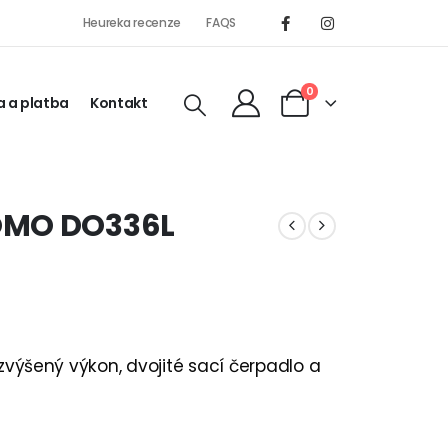
Heureka recenze
FAQS
0
 a platba
Kontakt
OMO DO336L
ýšený výkon, dvojité sací čerpadlo a