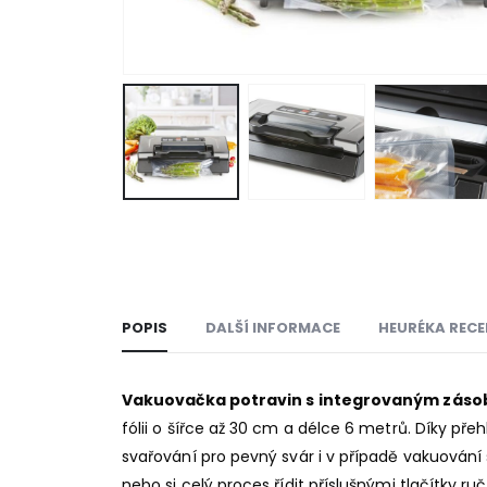
POPIS
DALŠÍ INFORMACE
HEURÉKA RECE
Vakuovačka potravin s integrovaným zás
fólii o šířce až 30 cm a délce 6 metrů. Díky p
svařování pro pevný svár i v případě vakuování
nebo si celý proces řídit příslušnými tlačítky ru