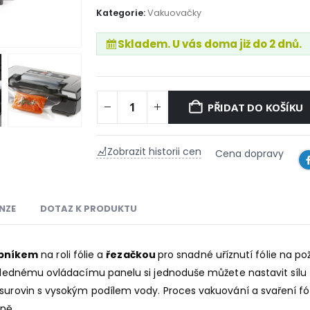
Kategorie:
Vakuovačky
Skladem. U vás doma již do 2 dnů.
PŘIDAT DO KOŠÍKU
Zobrazit historii cen
Cena dopravy
NZE
DOTAZ K PRODUKTU
obníkem
na roli fólie a
řezačkou
pro snadné uříznutí fólie na 
řehlednému ovládacímu panelu si jednoduše můžete nastavit sílu 
 surovin s vysokým podílem vody. Proces vakuování a svaření fó
čně.