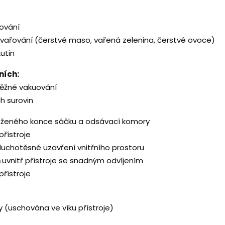
řování
s svařování (čerstvé maso, vařená zelenina, čerstvé ovoce)
utin
ních:
běžné vakuování
h surovin
loženého konce sáčku a odsávací komory
přístroje
duchotěsné uzavření vnitřního prostoru
m
uvnitř přístroje se snadným odvíjením
přístroje
 (uschována ve víku přístroje)