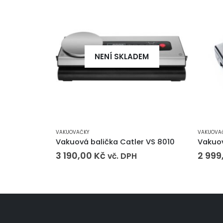
NENÍ SKLADEM
VAKUOVAČKY
VAKUOVA
Vakuová balička Catler VS 8010
Vakuo
3 190,00
Kč
2 999
vč. DPH