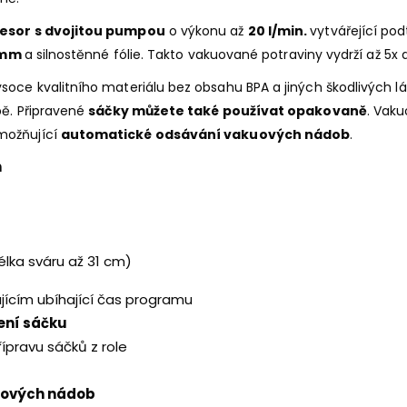
resor s dvojitou pumpou
o výkonu až
20 l/min.
vytvářející pod
5 mm
a silnostěnné fólie. Takto vakuované potraviny vydrží až 5x 
soce kvalitního materiálu bez obsahu BPA a jiných škodlivých lá
bě. Připravené
sáčky můžete také používat opakovaně
. Vak
možňující
automatické odsávání vakuových nádob
.
n
élka sváru až 31 cm)
ujícím ubíhající čas programu
ení sáčku
řípravu sáčků z role
uových nádob