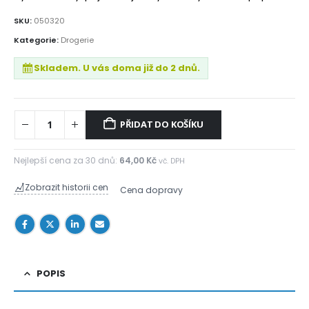
SKU:
050320
Kategorie:
Drogerie
Skladem. U vás doma již do 2 dnů.
PŘIDAT DO KOŠÍKU
Nejlepší cena za 30 dnů:
64,00
Kč
vč. DPH
Zobrazit historii cen
Cena dopravy
POPIS