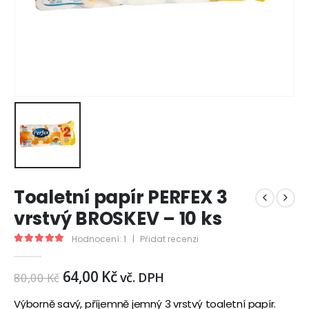
Toaletní papír PERFEX 3
vrstvý BROSKEV – 10 ks
Hodnocení:
1
|
Přidat recenzi
5.00
out of 5
64,00
Kč
vč. DPH
80,00
Kč
Výborně savý, příjemně jemný 3 vrstvý toaletní papír.