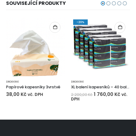
SOUVISEJÍCÍ PRODUKTY
-20%
DROGERIE
DROGERIE
Papírové kapesníky 3vrstvé
XL balení kapesníků – 40 balíčků
38,00
Kč
1 760,00
Kč
vč. DPH
vč.
2 200,00
Kč
DPH