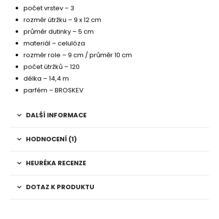
počet vrstev – 3
rozměr útržku – 9 x 12 cm
průměr dutinky – 5 cm
materiál – celulóza
rozměr role – 9 cm / průměr 10 cm
počet útržků – 120
délka – 14,4 m
parfém – BROSKEV
DALŠÍ INFORMACE
HODNOCENÍ (1)
HEURÉKA RECENZE
DOTAZ K PRODUKTU