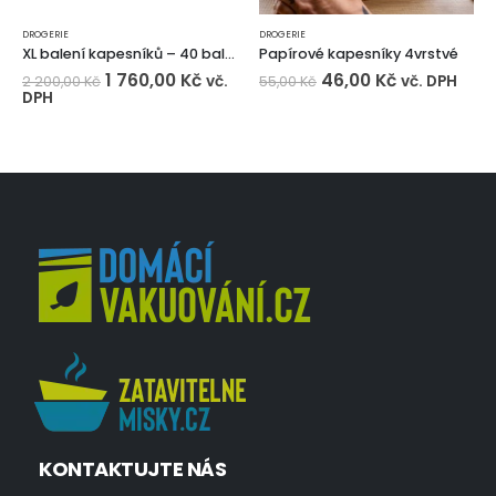
DROGERIE
DROGERIE
XL balení kapesníků – 40 balíčků
Papírové kapesníky 4vrstvé
1 760,00
Kč
46,00
Kč
vč.
vč. DPH
2 200,00
Kč
55,00
Kč
DPH
KONTAKTUJTE NÁS