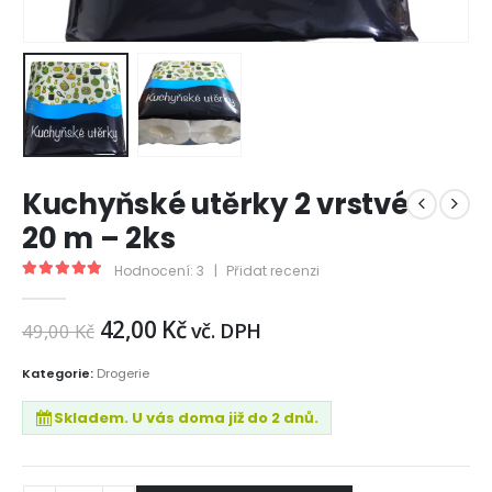
Kuchyňské utěrky 2 vrstvé
20 m – 2ks
Hodnocení:
3
|
Přidat recenzi
5.00
out of 5
42,00
Kč
vč. DPH
49,00
Kč
Kategorie:
Drogerie
Skladem. U vás doma již do 2 dnů.