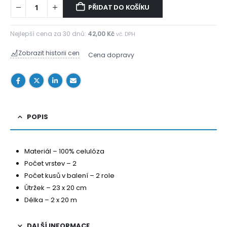
PŘIDAT DO KOŠÍKU
Nejlepší cena za 30 dnů:
42,00
Kč
vč. DPH
Zobrazit historii cen
Cena dopravy
POPIS
Materiál – 100% celulóza
Počet vrstev – 2
Počet kusů v balení – 2 role
Útržek – 23 x 20 cm
Délka – 2 x 20 m
DALŠÍ INFORMACE