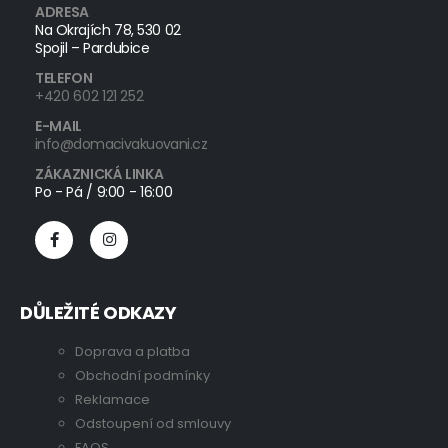
ADRESA
Na Okrajích 78, 530 02
Spojil – Pardubice
TELEFON
+420 602 121 252
E-MAIL
info@domacivakuovani.cz
ZÁKAZNICKÁ LINKA
Po - Pá / 9:00 - 16:00
DŮLEŽITÉ ODKAZY
Doprava a platba
Obchodní podmínky
Reklamace
Odstoupení od smlouvy
FAQS