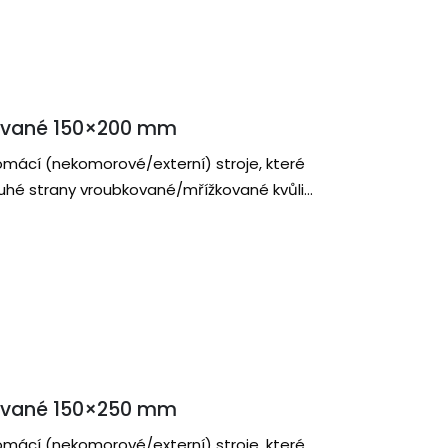
ované 150×200 mm
omácí (nekomorové/externí) stroje, které
druhé strany vroubkované/mřížkované kvůli
ované 150×250 mm
omácí (nekomorové/externí) stroje, které