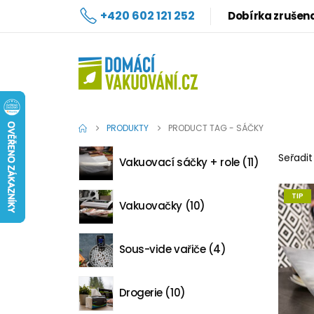
+420 602 121 252
Dobírka zrušen
PRODUKTY
PRODUCT TAG -
SÁČKY
Seřadit
Vakuovací sáčky + role
11
TIP
Vakuovačky
10
Sous-vide vařiče
4
Drogerie
10