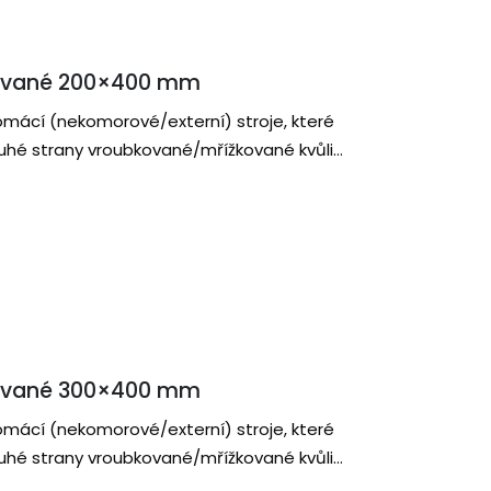
ované 200×400 mm
omácí (nekomorové/externí) stroje, které
druhé strany vroubkované/mřížkované kvůli
ované 300×400 mm
omácí (nekomorové/externí) stroje, které
druhé strany vroubkované/mřížkované kvůli