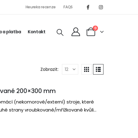
Heureka recenze
FAQS
0
 a platba
Kontakt
Zobrazit:
ované 200×300 mm
omácí (nekomorové/externí) stroje, které
druhé strany vroubkované/mřížkované kvůli