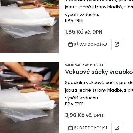
jsou z jedné strany hladké, z 
vysátí vzduchu.
BPA FREE
1,85
Kč
vč. DPH
PŘIDAT DO KOŠÍKU
VAKUOVACÍ SÁČKY + ROLE
Vakuové sáčky vroubk
Speciální vakuové sáčky pro d
jsou z jedné strany hladké, z 
vysátí vzduchu.
BPA FREE
3,96
Kč
vč. DPH
PŘIDAT DO KOŠÍKU