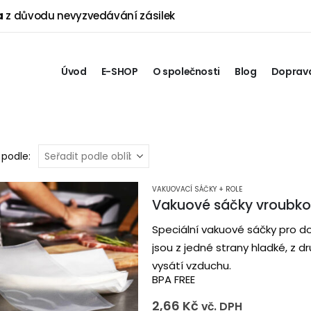
a
z důvodu nevyzvedávání zásilek
Úvod
E-SHOP
O společnosti
Blog
Doprava
 podle:
VAKUOVACÍ SÁČKY + ROLE
Vakuové sáčky vroubk
Speciální vakuové sáčky pro d
jsou z jedné strany hladké, z 
vysátí vzduchu.
BPA FREE
2,66
Kč
vč. DPH