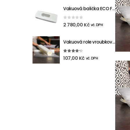
Vakuová balička ECO FRESH
0
out of 5
2 780,00
Kč
vč. DPH
Vakuová role vroubkovaná 300 mm (6m)
4.17
out of 5
107,00
Kč
vč. DPH