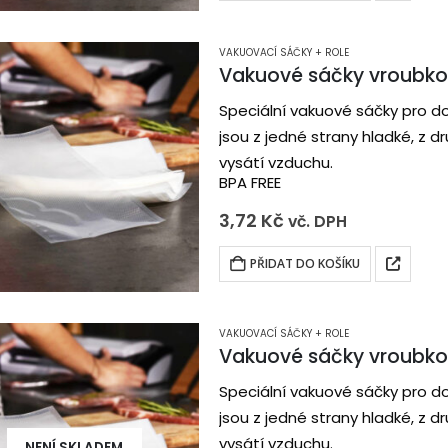
VAKUOVACÍ SÁČKY + ROLE
Vakuové sáčky vroubk
Speciální vakuové sáčky pro d
jsou z jedné strany hladké, z 
vysátí vzduchu.
BPA FREE
3,72
Kč
vč. DPH
PŘIDAT DO KOŠÍKU
VAKUOVACÍ SÁČKY + ROLE
Vakuové sáčky vroubk
Speciální vakuové sáčky pro d
jsou z jedné strany hladké, z 
vysátí vzduchu.
NENÍ SKLADEM