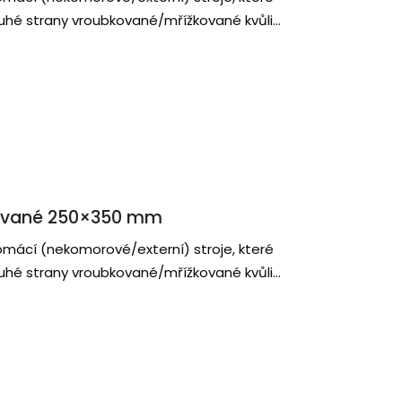
druhé strany vroubkované/mřížkované kvůli
ované 250×350 mm
omácí (nekomorové/externí) stroje, které
druhé strany vroubkované/mřížkované kvůli