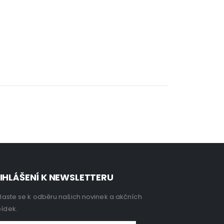
IHLÁŠENÍ K NEWSLETTERU
hlaste se k odběru našich novinek a akčních
ídek.