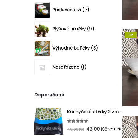
Příslušenství
7
Plyšové hračky
9
TIP
Výhodné balíčky
3
Nezařazeno
1
Doporučené
Kuchyňské utěrky 2 vrstvé 20 m - 2ks
5.00
out of 5
42,00
Kč
vč. DPH
49,00
Kč