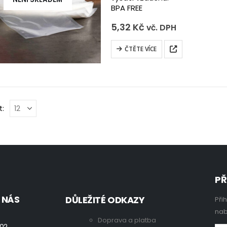
BPA FREE
5,32
Kč
vč. DPH
ČTĚTE VÍCE
t:
PŘ
 NÁS
DŮLEŽITÉ ODKAZY
Při
nab
Doprava a platba
 02