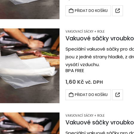
PŘIDAT DO KOŠÍKU
VAKUOVACÍ SÁČKY + ROLE
Vakuové sáčky vroubk
Speciální vakuové sáčky pro d
jsou z jedné strany hladké, z 
vysátí vzduchu.
BPA FREE
1,60
Kč
vč. DPH
PŘIDAT DO KOŠÍKU
VAKUOVACÍ SÁČKY + ROLE
Vakuové sáčky vroubk
Speciální vakuové sáčky pro d