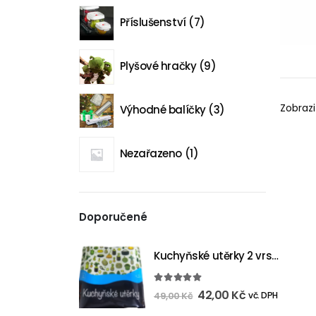
Příslušenství
7
Plyšové hračky
9
Zobrazi
Výhodné balíčky
3
Nezařazeno
1
Doporučené
Kuchyňské utěrky 2 vrstvé 20 m - 2ks
5.00
out of 5
42,00
Kč
vč. DPH
49,00
Kč