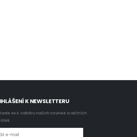
IHLÁŠENÍ K NEWSLETTERU
hlaste se k odběru našich novinek a akčních
ídek.