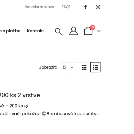
Heureka recenze
FAQS
0
 a platba
Kontakt
Zobrazit:
0 ks 2 vrstvé
é – 200 ks 🌿
řírodě i vaší pokožce 😊Bambusové kapesníky
rnativou ke klasickým papírovým kapesníkům.
…