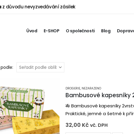
a
z důvodu nevyzvedávání zásilek
Úvod
E-SHOP
O společnosti
Blog
Doprava
 podle:
DROGERIE
,
NEZAŘAZENO
Bambusové kapesníky 20
🎋 Bambusové kapesníky 2vrstv
Praktické, jemné a šetrné k p
jsou skvělou ekologickou alte
32,00
Kč
vč. DPH
Díky 2vrstvému provedení jsou