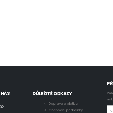
PŘ
 NÁS
DŮLEŽITÉ ODKAZY
Při
nab
Doprava a platba
 02
Obchodní podmínky