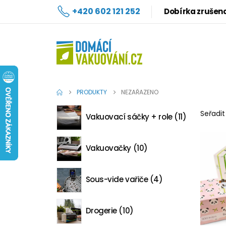
+420 602 121 252
Dobírka zrušen
PRODUKTY
NEZAŘAZENO
Seřadit
Vakuovací sáčky + role
11
Vakuovačky
10
Sous-vide vařiče
4
Drogerie
10