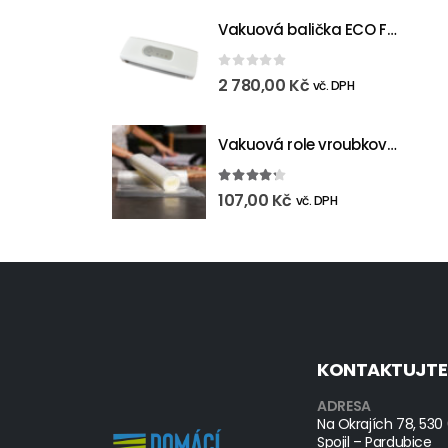
Vakuová balička ECO FRESH
0
out of 5
2 780,00
Kč
vč. DPH
Vakuová role vroubkovaná 300 mm (6m)
4.17
out of 5
107,00
Kč
vč. DPH
KONTAKTUJTE
ADRESA
Na Okrajích 78, 530
Spojil – Pardubice