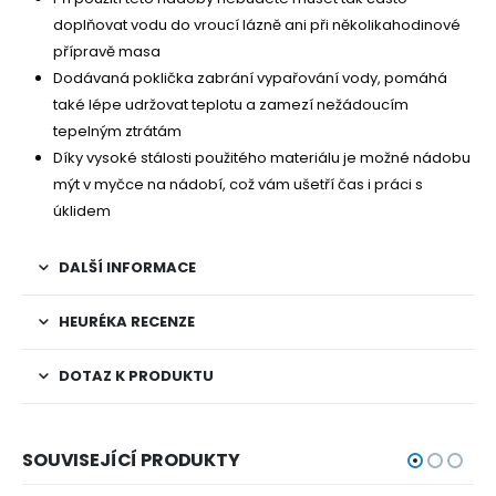
doplňovat vodu do vroucí lázně ani při několikahodinové
přípravě masa
Dodávaná poklička zabrání vypařování vody, pomáhá
také lépe udržovat teplotu a zamezí nežádoucím
tepelným ztrátám
Díky vysoké stálosti použitého materiálu je možné nádobu
mýt v myčce na nádobí, což vám ušetří čas i práci s
úklidem
DALŠÍ INFORMACE
HEURÉKA RECENZE
DOTAZ K PRODUKTU
SOUVISEJÍCÍ PRODUKTY