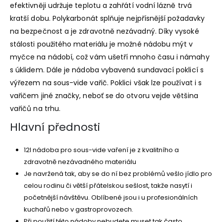
efektivněji udržuje teplotu a zahřátí vodní lázně trvá
kratší dobu. Polykarbonát splňuje nejpřísnější požadavky
na bezpečnost a je zdravotně nezávadný. Díky vysoké
stálosti použitého materiálu je možné nádobu mýt v
myčce na nádobí, což vám ušetří mnoho času i námahy
s úklidem. Dále je nádoba vybavená sundavací poklicí s
výřezem na sous-vide vařič. Poklici však lze používat i s
vařičem jiné značky, neboť se do otvoru vejde většina
vařičů na trhu.
Hlavní přednosti
12l nádoba pro sous-vide vaření je z kvalitního a
zdravotně nezávadného materiálu
Je navržená tak, aby se do ní bez problémů vešlo jídlo pro
celou rodinu či větší přátelskou sešlost, takže nasytí i
početnější návštěvu. Oblíbené jsou i u profesionálních
kuchařů nebo v gastroprovozech.
Při použití této nádoby nebudete muset tak často