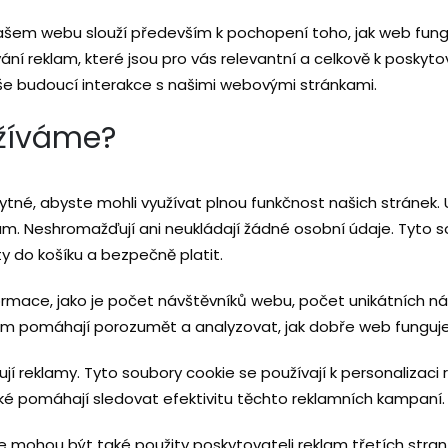
ašem webu slouží především k pochopení toho, jak web fung
ání reklam, které jsou pro vás relevantní a celkově k poskyt
aše budoucí interakce s našimi webovými stránkami.
užíváme?
tné, abyste mohli využívat plnou funkčnost našich stránek.
. Neshromažďují ani neukládají žádné osobní údaje. Tyto s
y do košíku a bezpečně platit.
ormace, jako je počet návštěvníků webu, počet unikátních ná
nám pomáhají porozumět a analyzovat, jak dobře web funguje,
í reklamy. Tyto soubory cookie se používají k personalizaci
ké pomáhají sledovat efektivitu těchto reklamních kampaní.
 mohou být také použity poskytovateli reklam třetích stran