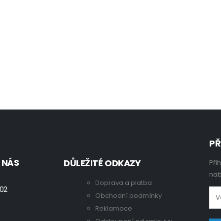
PŘ
 NÁS
DŮLEŽITÉ ODKAZY
Při
nab
Doprava a platba
 02
Obchodní podmínky
Reklamace