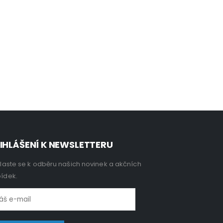
IHLÁŠENÍ K NEWSLETTERU
hlaste se k odběru našich novinek a akčních
ídek.