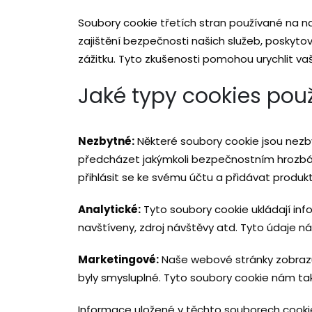
Soubory cookie třetích stran používané na n
zajištění bezpečnosti našich služeb, poskytov
zážitku. Tyto zkušenosti pomohou urychlit v
Jaké typy cookies po
Nezbytné:
Některé soubory cookie jsou nezby
předcházet jakýmkoli bezpečnostním hrozbám
přihlásit se ke svému účtu a přidávat produkt
Analytické:
Tyto soubory cookie ukládají inf
navštíveny, zdroj návštěvy atd. Tyto údaje 
Marketingové:
Naše webové stránky zobrazuj
byly smysluplné. Tyto soubory cookie nám ta
Informace uložené v těchto souborech cookie