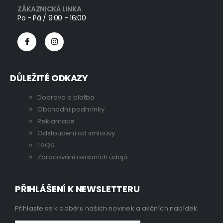
ZÁKAZNICKÁ LINKA
Po - Pá / 9:00 - 16:00
DŮLEŽITÉ ODKAZY
Doprava a platba
Obchodní podmínky
Reklamace
Odstoupení od smlouvy
FAQS
Zpracování osobních údajů
PŘIHLÁŠENÍ K NEWSLETTERU
Přihlaste se k odběru našich novinek a akčních nabídek.